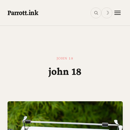
Parrott.ink
☽
JOHN 18
john 18